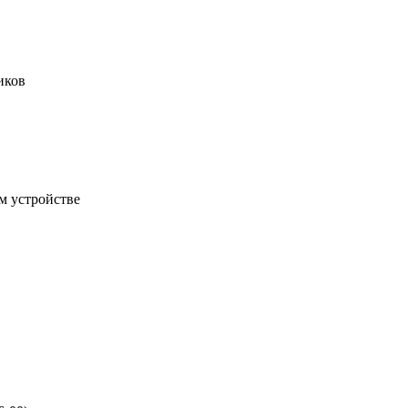
иков
м устройстве